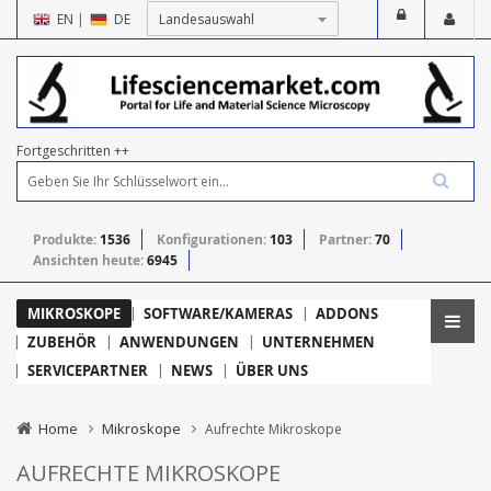
EN
|
DE
Fortgeschritten ++
Produkte:
1536
Konfigurationen:
103
Partner:
70
Ansichten heute:
6945
MIKROSKOPE
SOFTWARE/KAMERAS
ADDONS
ZUBEHÖR
ANWENDUNGEN
UNTERNEHMEN
SERVICEPARTNER
NEWS
ÜBER UNS
Home
Mikroskope
Aufrechte Mikroskope
AUFRECHTE MIKROSKOPE