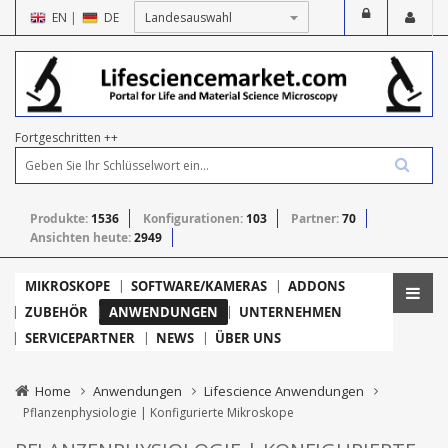
EN
|
DE
Fortgeschritten ++
Produkte:
1536
Konfigurationen:
103
Partner:
70
Ansichten heute:
2949
MIKROSKOPE
SOFTWARE/KAMERAS
ADDONS
ZUBEHÖR
ANWENDUNGEN
UNTERNEHMEN
SERVICEPARTNER
NEWS
ÜBER UNS
Home
Anwendungen
Lifescience Anwendungen
Pflanzenphysiologie | Konfigurierte Mikroskope