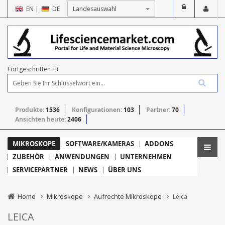
EN
|
DE
Fortgeschritten ++
Produkte:
1536
Konfigurationen:
103
Partner:
70
Ansichten heute:
2406
MIKROSKOPE
SOFTWARE/KAMERAS
ADDONS
ZUBEHÖR
ANWENDUNGEN
UNTERNEHMEN
SERVICEPARTNER
NEWS
ÜBER UNS
Home
Mikroskope
Aufrechte Mikroskope
Leica
LEICA