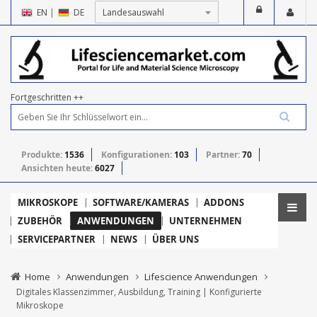
EN
|
DE
Fortgeschritten ++
Produkte:
1536
Konfigurationen:
103
Partner:
70
Ansichten heute:
6027
MIKROSKOPE
SOFTWARE/KAMERAS
ADDONS
ZUBEHÖR
ANWENDUNGEN
UNTERNEHMEN
SERVICEPARTNER
NEWS
ÜBER UNS
Home
Anwendungen
Lifescience Anwendungen
Digitales Klassenzimmer, Ausbildung, Training | Konfigurierte
Mikroskope