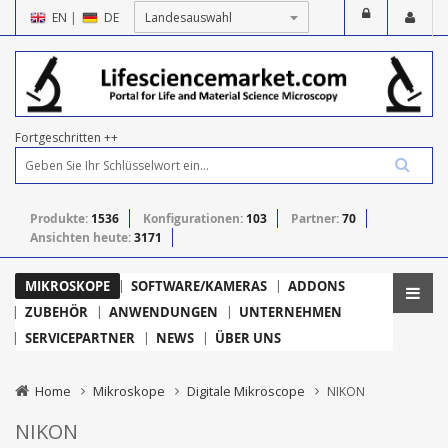
EN
|
DE
Fortgeschritten ++
Produkte:
1536
Konfigurationen:
103
Partner:
70
Ansichten heute:
3171
MIKROSKOPE
SOFTWARE/KAMERAS
ADDONS
ZUBEHÖR
ANWENDUNGEN
UNTERNEHMEN
SERVICEPARTNER
NEWS
ÜBER UNS
Home
Mikroskope
Digitale Mikroscope
NIKON
NIKON