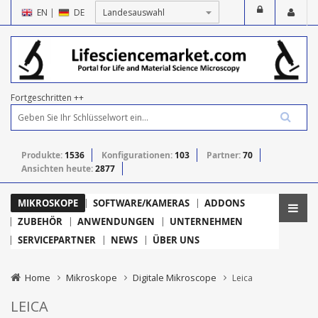
EN
|
DE
Fortgeschritten ++
Produkte:
1536
Konfigurationen:
103
Partner:
70
Ansichten heute:
2877
MIKROSKOPE
SOFTWARE/KAMERAS
ADDONS
ZUBEHÖR
ANWENDUNGEN
UNTERNEHMEN
SERVICEPARTNER
NEWS
ÜBER UNS
Home
Mikroskope
Digitale Mikroscope
Leica
LEICA