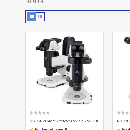
NIKON
NIKON Stereomikroskope SMZ25 / SMZ18
NIKON 
Konfigurationen: 0
Konf