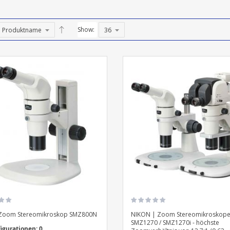
Show:
Zoom Stereomikroskop SMZ800N
NIKON | Zoom Stereomikroskop
SMZ1270 / SMZ1270i - höchste
igurationen: 0