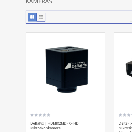
KAMERAS
DeltaPix | HDMI02MDPX– HD
DeltaPix
Mikroskopkamera
Mikros