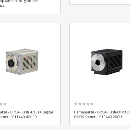
kopkamera mit globalem
uss
su - ORCA-Flash 4.0 LT+ Digital
Hamamatsu - ORCA-Flash4.0 V3 Di
amera: C11440-42U30
CMOS Kamera: C13440-20CU