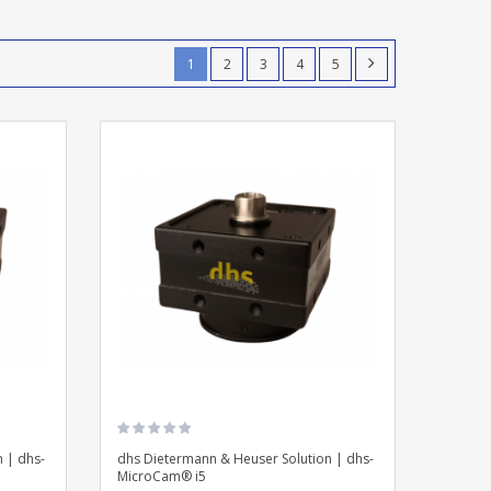
1
2
3
4
5
 | dhs-
dhs Dietermann & Heuser Solution | dhs-
MicroCam® i5