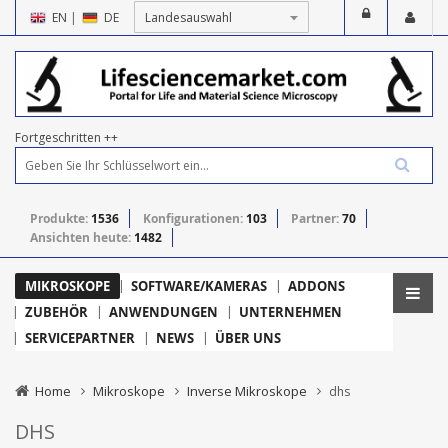
EN
|
DE
Fortgeschritten ++
Produkte:
1536
Konfigurationen:
103
Partner:
70
Ansichten heute:
1482
MIKROSKOPE
SOFTWARE/KAMERAS
ADDONS
ZUBEHÖR
ANWENDUNGEN
UNTERNEHMEN
SERVICEPARTNER
NEWS
ÜBER UNS
Home
Mikroskope
Inverse Mikroskope
dhs
DHS