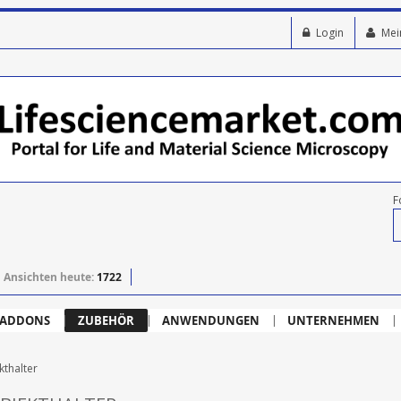
Login
Mei
F
Ansichten heute:
1722
ADDONS
ZUBEHÖR
ANWENDUNGEN
UNTERNEHMEN
thalter