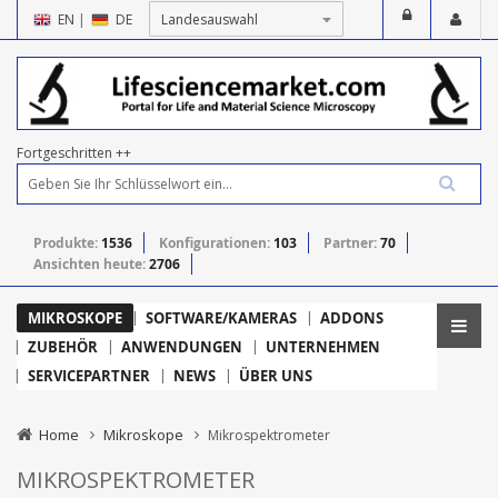
EN
|
DE
Fortgeschritten ++
Produkte:
1536
Konfigurationen:
103
Partner:
70
Ansichten heute:
2706
MIKROSKOPE
SOFTWARE/KAMERAS
ADDONS
ZUBEHÖR
ANWENDUNGEN
UNTERNEHMEN
SERVICEPARTNER
NEWS
ÜBER UNS
Home
Mikroskope
Mikrospektrometer
MIKROSPEKTROMETER