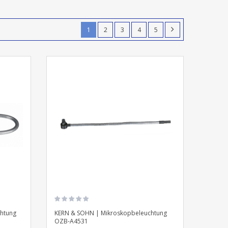
1
2
3
4
5
htung
KERN & SOHN | Mikroskopbeleuchtung
OZB-A4531