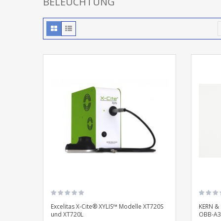
BELEUCHTUNG
Excelitas X-Cite® XYLIS™ Modelle XT720S
KERN & 
und XT720L
OBB-A3