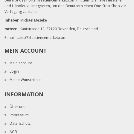
betreibt das Portal lifesciencemarket.com mit dem Ziel, alle Hersteller
und Händler zu integrieren, um den Benutzern einen One-Stop-Shop zur
Verfügung zu stellen.
Inhaber
: Michael Meseke
mttecc
- Kantstrasse 13, 37120 Bovenden, Deutschland
E-mail:
sales@lifesciencemarket.com
MEIN ACCOUNT
Mein account
Login
Meine Wunschliste
INFORMATION
Über uns
Impressum
Datenschutz
AGB