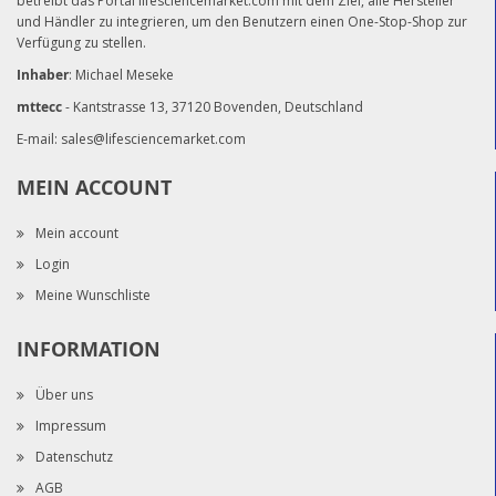
betreibt das Portal lifesciencemarket.com mit dem Ziel, alle Hersteller
und Händler zu integrieren, um den Benutzern einen One-Stop-Shop zur
Verfügung zu stellen.
Inhaber
: Michael Meseke
mttecc
- Kantstrasse 13, 37120 Bovenden, Deutschland
E-mail:
sales@lifesciencemarket.com
MEIN ACCOUNT
Mein account
Login
Meine Wunschliste
INFORMATION
Über uns
Impressum
Datenschutz
AGB