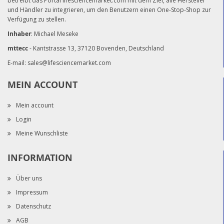
betreibt das Portal lifesciencemarket.com mit dem Ziel, alle Hersteller
und Händler zu integrieren, um den Benutzern einen One-Stop-Shop zur
Verfügung zu stellen.
Inhaber
: Michael Meseke
mttecc
- Kantstrasse 13, 37120 Bovenden, Deutschland
E-mail:
sales@lifesciencemarket.com
MEIN ACCOUNT
Mein account
Login
Meine Wunschliste
INFORMATION
Über uns
Impressum
Datenschutz
AGB