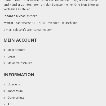
betreibt das Portal lifesciencemarket.com mit dem Ziel, alle Hersteller
und Händler zu integrieren, um den Benutzern einen One-Stop-Shop zur
Verfügung zu stellen.
Inhaber
: Michael Meseke
mttecc
- Kantstrasse 13, 37120 Bovenden, Deutschland
E-mail:
sales@lifesciencemarket.com
MEIN ACCOUNT
Mein account
Login
Meine Wunschliste
INFORMATION
Über uns
Impressum
Datenschutz
AGB