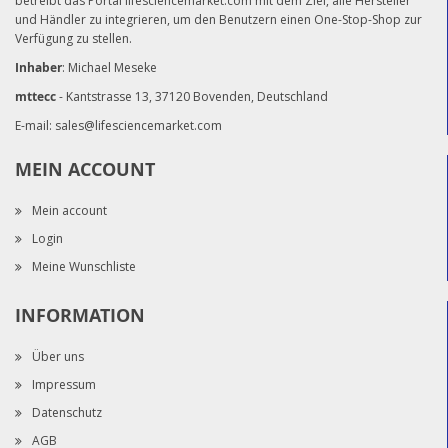
betreibt das Portal lifesciencemarket.com mit dem Ziel, alle Hersteller
und Händler zu integrieren, um den Benutzern einen One-Stop-Shop zur
Verfügung zu stellen.
Inhaber
: Michael Meseke
mttecc
- Kantstrasse 13, 37120 Bovenden, Deutschland
E-mail:
sales@lifesciencemarket.com
MEIN ACCOUNT
Mein account
Login
Meine Wunschliste
INFORMATION
Über uns
Impressum
Datenschutz
AGB