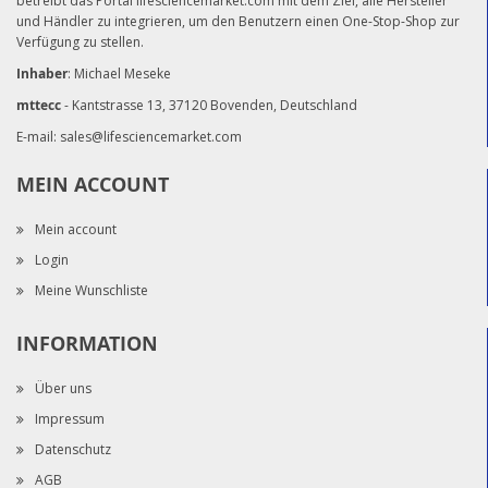
betreibt das Portal lifesciencemarket.com mit dem Ziel, alle Hersteller
und Händler zu integrieren, um den Benutzern einen One-Stop-Shop zur
Verfügung zu stellen.
Inhaber
: Michael Meseke
mttecc
- Kantstrasse 13, 37120 Bovenden, Deutschland
E-mail:
sales@lifesciencemarket.com
MEIN ACCOUNT
Mein account
Login
Meine Wunschliste
INFORMATION
Über uns
Impressum
Datenschutz
AGB