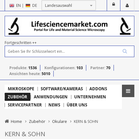
EN
|
DE
Fortgeschritten ++
Produkte:
1536
Konfigurationen:
103
Partner:
70
Ansichten heute:
5010
MIKROSKOPE
SOFTWARE/KAMERAS
ADDONS
ZUBEHÖR
ANWENDUNGEN
UNTERNEHMEN
SERVICEPARTNER
NEWS
ÜBER UNS
Home
Zubehör
Okulare
KERN & SOHN
KERN & SOHN