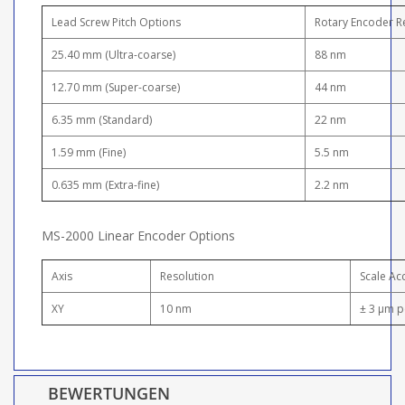
Lead Screw Pitch Options
Rotary Encoder R
25.40 mm (Ultra-coarse)
88 nm
12.70 mm (Super-coarse)
44 nm
6.35 mm (Standard)
22 nm
1.59 mm (Fine)
5.5 nm
0.635 mm (Extra-fine)
2.2 nm
MS-2000 Linear Encoder Options
Axis
Resolution
Scale Ac
XY
10 nm
± 3 μm p
BEWERTUNGEN