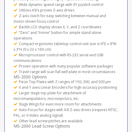
Wide dynamic speed range with XY joystick control
Utilizes ASI’s proven Z-axis drives
Z-axis clutch for easy switching between manual and
motor-driven focus control
Backlit LCD display shows X, Y, and Z coordinates
“Zero” and “Home” button for simple stand-alone
operations
Compact ergonomic tabletop control unit size is 6”D x 9”W
x 3”H (9 x 23 x 16½ cm)
Microprocessor control with RS-232 serial and USB
communications
Proven operation with many popular software packages
Travel range will scan full well plate in most circumstances
MS-2000 Options
Piezo Top Plates with Z ranges of 150, 300, and 500 µm
X and Y axes Linear Encoders for high-accuracy positioning
Larger stage top plate for attachment of
micromanipulators, microinjectors, etc.
Stage Wings for even more room for attachments
Auto-Focus for stages with ASI Z-axis drives (requires NTSC,
PAL, or S-Video analog signal)
Other lead screw pitches are available
MS-2000 Lead Screw Options