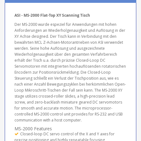
ASI - MS-2000 Flat-Top XY Scanning Tisch
Der MS-2000 wurde espeziel für Anwendungen mit hohen
Anforderungen an Wiederholgenauigkeit und Auflösung in der
XY Achse designed. Der Tisch kann in Verbindung mit den
bewährten MCL Z-Achsen-Motorantrieben von ASI verwendet
werden. Seine hohe Auflösung und ausgezeichnete
Wiederholgenauigkeit über den gesamten Verfahrbereich
erhält der Tisch u.a. durch präzise Closed-Loop DC
Servomotoren mit integrierten hochauflösenden rotatorischen
Encodern zur Positionsrückmeldung. Die Closed-Loop
Steuerung schließt ein Verlust der Tischposition aus, wie es
nach einer Anzahl Bewegungszyklen bei herkömmlichen Open-
Loop Mikroschritt-Tischen der Fall sein kann. The MS-2000 XY
stage utilizes crossed-roller slides, a high-precision lead
screw, and zero-backlash miniature geared DC servomotors
for smooth and accurate motion. The microprocessor-
controlled MS-2000 control unit provides for RS-232 and USB
communication with a host computer.
MS-2000 Features
Closed-loop DC servo control of the X and Y axes for
precise positioning and highly repeatable focusing