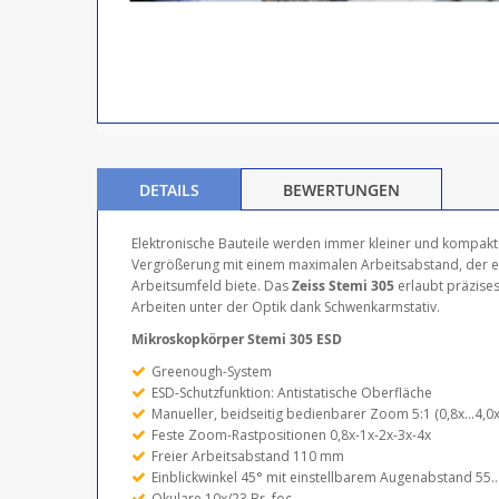
DETAILS
BEWERTUNGEN
Elektronische Bauteile werden immer kleiner und kompakt
Vergrößerung mit einem maximalen Arbeitsabstand, der ei
Arbeitsumfeld biete. Das
Zeiss Stemi 305
erlaubt präzise
Arbeiten unter der Optik dank Schwenkarmstativ.
Mikroskopkörper Stemi 305 ESD
Greenough-System
ESD-Schutzfunktion: Antistatische Oberfläche
Manueller, beidseitig bedienbarer Zoom 5:1 (0,8x...4,0x
Feste Zoom-Rastpositionen 0,8x-1x-2x-3x-4x
Freier Arbeitsabstand 110 mm
Einblickwinkel 45° mit einstellbarem Augenabstand 55.
Okulare 10x/23 Br. foc.