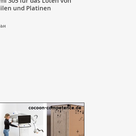
mi 305 für das Löten von
ilen und Platinen
mbH