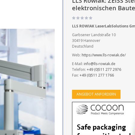
LLS Rowiak: ZEISS Ste
elektronischen Baute
LLS ROWIAK LaserLabSolutions G
Garbsener Landstraße 10
30419 Hannover
Deutschland
Web:
https://www.lls-rowiak.de/
E-Mail:
info@lls-rowiak.de
Telefon:
+49 (0)511 277 2976
Fax:
+49 (0)511 277 1766
ANGEBOT ANFORDERN