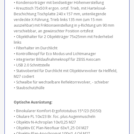
• Kondensorträger mit beidseitiger Höhenverstellung
• Kreuztisch 75x50 R ergon. ortsf. Trieb, mit Harteloxal-
Beschichtung Tischplatte 240 x 157 mm, untenliegende
verdeckte X-Führung, Trieb links 135 mm (um 15 mm
ausziehbar) mit Friktionseinstellung in y-Richtung um 90 mm
verschiebbar, an gewünschter Position ortsfest
• Objekthalter für 2 Objektträger 75x25mm mit Federhebel
links
• Filterhalter im Durchlicht
• Kontrollknopf für Eco Modus und Lichtmanager
• integrierter Bildaufnahmeknopf für ZEISS Axiocam
• USB 2.0 Schnittstelle
• Stativoberteil für Durchlicht mit Objektivrevolver 6x Hellfeld,
M27 codiert
• Schwalbe für wechselbare Reflektorrevolver, - schieber
• Staubschutzhülle
Optische Ausrüstung:
• Binokularer Komfort-Ergofototubus 15°/23 (50:50)
• Okulare PL 10x/23 Br. foc. plus Augenmuscheln
• Objektiv N-Achroplan 10x/0,25 M27
• Objektiv EC Plan-Neofluar 63x/1,25 Oil M27
• Objektiv Plan-Apochromat 100x/1,4 Oil M27