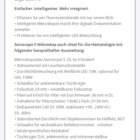
Einfacher. Intelligenter. Mehr integriert.
• Erfassen Sie vier Fluoreszenzkanäle mit nur einem Klick
• Intelligente Mikroskopie macht Ihre digitale Dokumentation
schneller
• Profitieren Sie von intelligenter LED-Beleuchtung
Axioscope 5 Mikroskop auch ideal für die Hämatologie mit
folgender beispielhafter Ausstattung:
Mikroskopstativ Axioscope 5, DL 6x H kodiert
• Stativunterteil mit Leuchtenschnittstelle
• Durchlichtbeleuchtung mit Weißlicht LED 10W, optional für
HAL 100W
• Schwalbe für anklemmbare Tischträger
• Fokushub 24 mm • einstellbarer Fokusstop
• Filterrad 6-fach für Filter mit Durchmesser 36 mm in DL
• Aufnahme für Filterschieber 14x40 2-fach, D=36 mm
• Einbaunetzteil 24V DC 60W, stabilisiert 100...240V AC/
50...60Hz
• Stativoberteil Durchlicht mit Objektivrevolver 6x Hellfeld, M27
• Schwalbe für wechselbare Reflektorrevolver, -schieber
• länderspezifisches Netzkabel
• Tischträger D/A, anklemmbar und höhenverstellbar