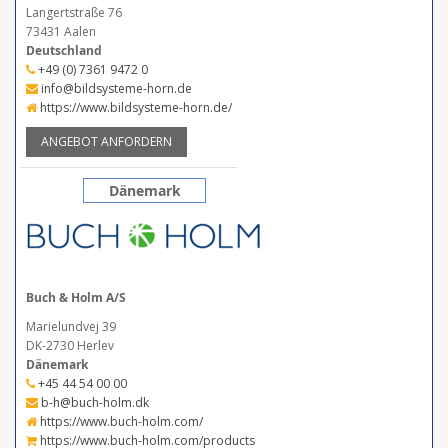
Langertstraße 76
73431 Aalen
Deutschland
+49 (0) 7361 9472 0
info@bildsysteme-horn.de
https://www.bildsysteme-horn.de/
ANGEBOT ANFORDERN
Dänemark
Buch & Holm A/S
Marielundvej 39
DK-2730 Herlev
Dänemark
+45 44 54 00 00
b-h@buch-holm.dk
https://www.buch-holm.com/
https://www.buch-holm.com/products