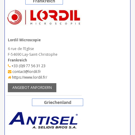
Frankreich
Lordil Microscopie
6 rue de l’Eglise
F-54690 Lay-Saint-Christophe
Frankreich
+33 (0)9 77 56 31 23
contact@lordil.fr
https://www.lordil.fr/
ANGEBOT ANFORDERN
Griechenland