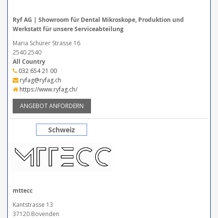
Ryf AG | Showroom für Dental Mikroskope, Produktion und
Werkstatt für unsere Serviceabteilung
Maria Schürer Strasse 16
2540 2540
All Country
032 654 21 00
ryfag@ryfag.ch
https://www.ryfag.ch/
ANGEBOT ANFORDERN
Schweiz
mttecc
Kantstrasse 13
37120 Bovenden