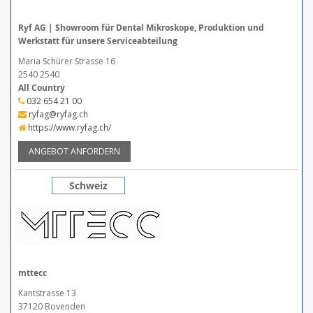
Ryf AG | Showroom für Dental Mikroskope, Produktion und
Werkstatt für unsere Serviceabteilung
Maria Schürer Strasse 16
2540 2540
All Country
032 654 21 00
ryfag@ryfag.ch
https://www.ryfag.ch/
ANGEBOT ANFORDERN
Schweiz
mttecc
Kantstrasse 13
37120 Bovenden