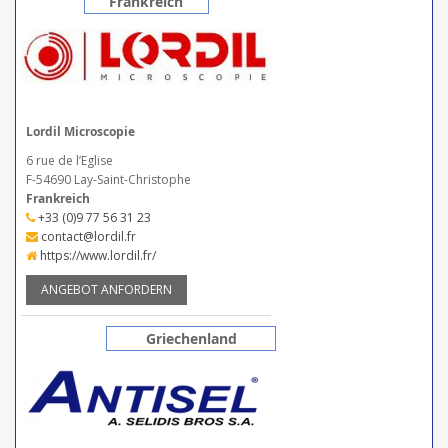
Frankreich
Lordil Microscopie
6 rue de l’Eglise
F-54690 Lay-Saint-Christophe
Frankreich
+33 (0)9 77 56 31 23
contact@lordil.fr
https://www.lordil.fr/
ANGEBOT ANFORDERN
Griechenland