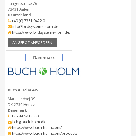
Langertstraße 76
73431 Aalen
Deutschland
+49 (0) 7361 9472 0
info@bildsysteme-horn.de
https://www.bildsysteme-horn.de/
ANGEBOT ANFORDERN
Dänemark
Buch & Holm A/S
Marielundvej 39
DK-2730 Herlev
Dänemark
+45 44 54 00 00
b-h@buch-holm.dk
https://www.buch-holm.com/
https://www.buch-holm.com/products