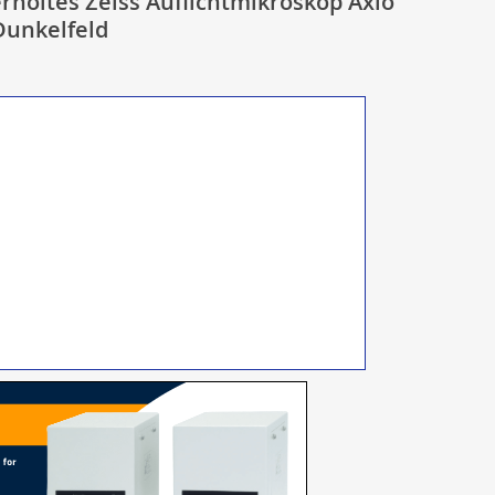
rholtes Zeiss Auflichtmikroskop Axio
Dunkelfeld