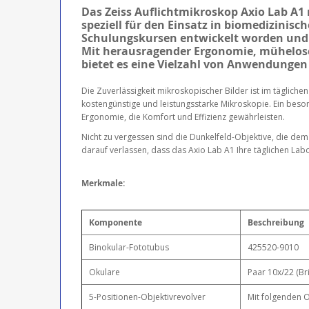
Das Zeiss Auflichtmikroskop Axio Lab A1 
speziell für den Einsatz in biomedizinis
Schulungskursen entwickelt worden und 
Mit herausragender Ergonomie, mühelose
bietet es eine Vielzahl von Anwendungen
Die Zuverlässigkeit mikroskopischer Bilder ist im tägliche
kostengünstige und leistungsstarke Mikroskopie. Ein beson
Ergonomie, die Komfort und Effizienz gewährleisten.
Nicht zu vergessen sind die Dunkelfeld-Objektive, die dem 
darauf verlassen, dass das Axio Lab A1 Ihre täglichen Lab
Merkmale:
Komponente
Beschreibung
Binokular-Fototubus
425520-9010
Okulare
Paar 10x/22 (Br
5-Positionen-Objektivrevolver
Mit folgenden O