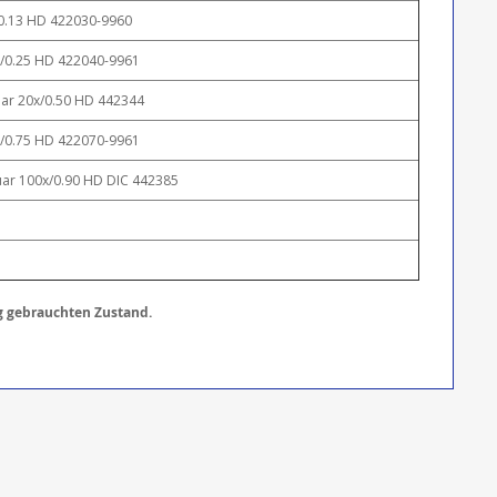
x/0.13 HD 422030-9960
0x/0.25 HD 422040-9961
uar 20x/0.50 HD 442344
0x/0.75 HD 422070-9961
luar 100x/0.90 HD DIC 442385
ig gebrauchten Zustand.