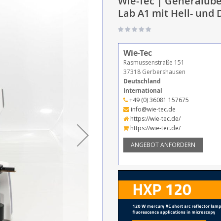
Wie-Tec | Generalübe
Lab A1 mit Hell- und 
Wie-Tec
Rasmussenstraße 151
37318 Gerbershausen
Deutschland
International
+49 (0) 36081 157675
info@wie-tec.de
https://wie-tec.de/
https://wie-tec.de/
ANGEBOT ANFORDERN