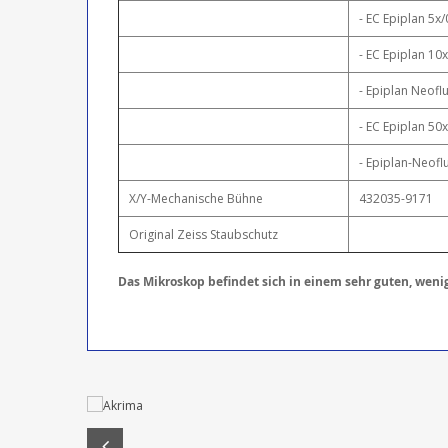
- EC Epiplan 5
- EC Epiplan 1
- Epiplan Neofl
- EC Epiplan 5
- Epiplan-Neof
X/Y-Mechanische Bühne
432035-9171
Original Zeiss Staubschutz
Das Mikroskop befindet sich in einem sehr guten, wen