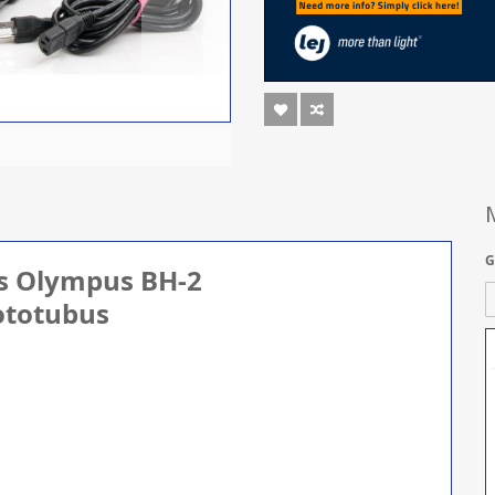
G
es Olympus BH-2
ototubus