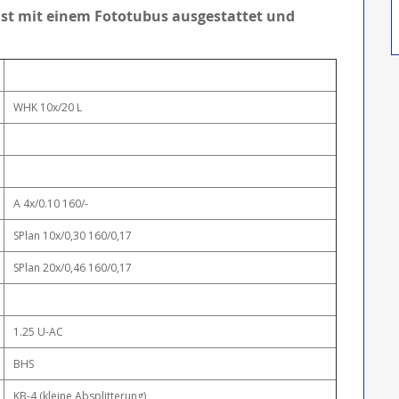
st mit einem Fototubus ausgestattet und
WHK 10x/20 L
A 4x/0.10 160/-
SPlan 10x/0,30 160/0,17
SPlan 20x/0,46 160/0,17
1.25 U-AC
BHS
KB-4 (kleine Absplitterung)