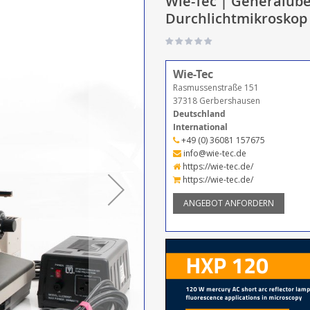
Wie-Tec | Generalüb
Durchlichtmikroskop
Wie-Tec
Rasmussenstraße 151
37318 Gerbershausen
Deutschland
International
+49 (0) 36081 157675
info@wie-tec.de
https://wie-tec.de/
https://wie-tec.de/
ANGEBOT ANFORDERN