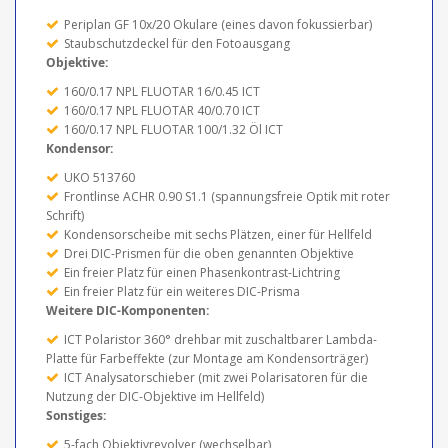
Periplan GF 10x/20 Okulare (eines davon fokussierbar)
Staubschutzdeckel für den Fotoausgang
Objektive:
160/0.17 NPL FLUOTAR 16/0.45 ICT
160/0.17 NPL FLUOTAR 40/0.70 ICT
160/0.17 NPL FLUOTAR 100/1.32 Öl ICT
Kondensor:
UKO 513760
Frontlinse ACHR 0.90 S1.1 (spannungsfreie Optik mit roter
Schrift)
Kondensorscheibe mit sechs Plätzen, einer für Hellfeld
Drei DIC-Prismen für die oben genannten Objektive
Ein freier Platz für einen Phasenkontrast-Lichtring
Ein freier Platz für ein weiteres DIC-Prisma
Weitere DIC-Komponenten:
ICT Polaristor 360° drehbar mit zuschaltbarer Lambda-
Platte für Farbeffekte (zur Montage am Kondensorträger)
ICT Analysatorschieber (mit zwei Polarisatoren für die
Nutzung der DIC-Objektive im Hellfeld)
Sonstiges:
5-fach Objektivrevolver (wechselbar)