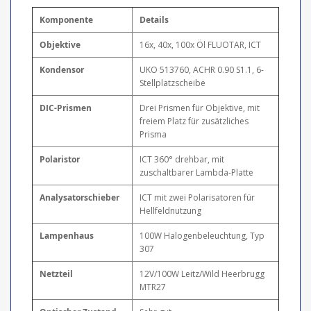
Komponente
Details
Objektive
16x, 40x, 100x Öl FLUOTAR, ICT
Kondensor
UKO 513760, ACHR 0.90 S1.1, 6-
Stellplatzscheibe
DIC-Prismen
Drei Prismen für Objektive, mit
freiem Platz für zusätzliches
Prisma
Polaristor
ICT 360° drehbar, mit
zuschaltbarer Lambda-Platte
Analysatorschieber
ICT mit zwei Polarisatoren für
Hellfeldnutzung
Lampenhaus
100W Halogenbeleuchtung, Typ
307
Netzteil
12V/100W Leitz/Wild Heerbrugg
MTR27