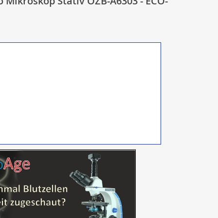
 Mikroskop Stativ OZB-A6303 - ECO-