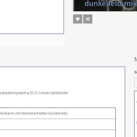
G
r Baukastensystem ▸ ECO-Universalständer
elenkarm mit Klemme/Halter/Grobtrieb)