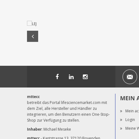
mttecc
MEIN 
betreibt das Portal lifesciencemarket.com mit
dem Ziel, alle Hersteller und Händler zu
Mein ac
integrieren, um den Benutzern einen One-Stop-
Login
Shop zur Verfügung zu stellen.
Meine W
Inhaber
: Michael Meseke
mttecc
- Kantstrasse 13, 37120 Bovenden,