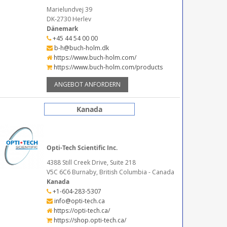
Marielundvej 39
DK-2730 Herlev
Dänemark
+45 44 54 00 00
b-h@buch-holm.dk
https://www.buch-holm.com/
https://www.buch-holm.com/products
ANGEBOT ANFORDERN
Kanada
Opti-Tech Scientific Inc.
4388 Still Creek Drive, Suite 218
V5C 6C6 Burnaby, British Columbia - Canada
Kanada
+1-604-283-5307
info@opti-tech.ca
https://opti-tech.ca/
https://shop.opti-tech.ca/