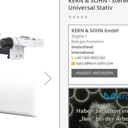
KERN & SOHN - Stereo
Universal Stativ
KERN & SOHN GmbH
Ziegelei 1
Balingen-Frommern
Deutschland
International
+49 7433 9933-561
optics@kern-sohn.com
ANGEBOT ANFORDERN