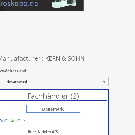
Manuafacturer : KERN & SOHN
ewähltes Land:
Fachhändler (2)
Dänemark
Buch & Holm A/S