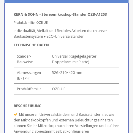
KERN & SOHN - Stereomikroskop-Ständer OZB-A1203
Produktfamilie: OZB-UE
Individualität, Vielfalt und flexibles Arbeiten durch unser
Baukastensystem ▸ ECO-Universalständer
TECHNISCHE DATEN
Ständer-
Universal (Kugelgelagerter
Bauweise
Doppelarm mit Platte)
Abmessungen
526×210×420 mm
(B×T×H)
Produktfamilie
OZB-UE
BESCHREIBUNG
Mit unseren Universalständern und Basisständern, sowie
den Mikroskopköpfen und externen Beleuchtungseinheiten
können Sie Ihr Mikroskop nach Ihren Vorstellungen und auf Ihre
Anwendung abgestimmt selbst konfigurieren