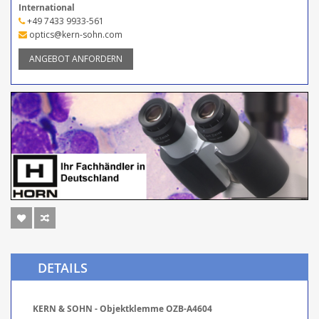
International
+49 7433 9933-561
optics@kern-sohn.com
ANGEBOT ANFORDERN
DETAILS
KERN & SOHN - Objektklemme OZB-A4604