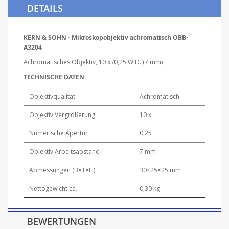
DETAILS
KERN & SOHN - Mikroskopobjektiv achromatisch OBB-
A3204
Achromatisches Objektiv, 10 x /0,25 W.D. (7 mm)
TECHNISCHE DATEN
Objektivqualität
Achromatisch
Objektiv Vergrößerung
10 x
Numerische Apertur
0,25
Objektiv Arbeitsabstand
7 mm
Abmessungen (B×T×H)
30×25×25 mm
Nettogewicht ca.
0,30 kg
BEWERTUNGEN