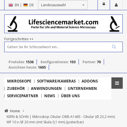
EN
|
DE
Fortgeschritten ++
Produkte:
1536
Konfigurationen:
103
Partner:
70
Ansichten heute:
1605
MIKROSKOPE
SOFTWARE/KAMERAS
ADDONS
ZUBEHÖR
ANWENDUNGEN
UNTERNEHMEN
SERVICEPARTNER
NEWS
ÜBER UNS
Home
KERN & SOHN | Mikroskop Okular OBB-A1465 - Okular (Ø 23,2 mm):
WF 10 x /Ø 20 mm (mit Skala 0,1 mm) (justierbar)