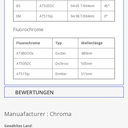
BS
AT505DC
94.65 T/694nm
45°
EM
AT515lp
94.98 T/694nm
0°
Fluorochrome
Fluorochrome
Typ
Wellenlänge
AT480/30x
Exciter
480nm
AT505DC
Dichroic
505nm
AT515lp
Emitter
515nm
BEWERTUNGEN
Manuafacturer : Chroma
Gewähltes Land: