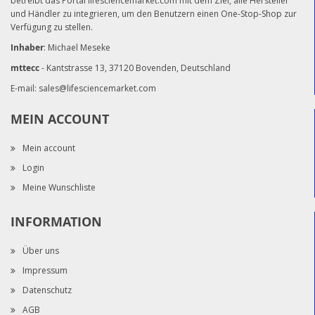
betreibt das Portal lifesciencemarket.com mit dem Ziel, alle Hersteller
und Händler zu integrieren, um den Benutzern einen One-Stop-Shop zur
Verfügung zu stellen.
Inhaber
: Michael Meseke
mttecc
- Kantstrasse 13, 37120 Bovenden, Deutschland
E-mail:
sales@lifesciencemarket.com
MEIN ACCOUNT
Mein account
Login
Meine Wunschliste
INFORMATION
Über uns
Impressum
Datenschutz
AGB